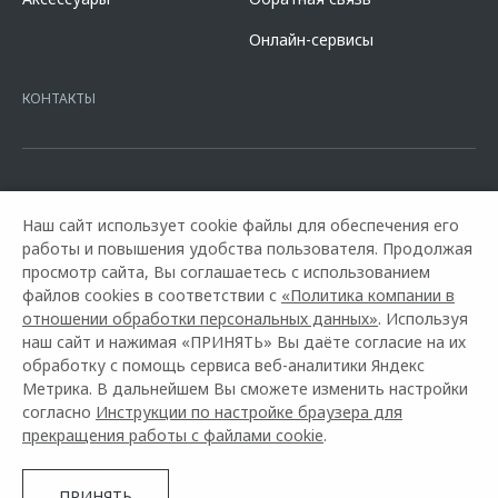
кредита в разделе «Кредит на покупку автомобиля у дилера» на
сайте банка
https://alfabank.ru/get-money/auto-loan/dealers/?
Онлайн-сервисы
platformId=alfasite
Кредит предоставляет АО Альфа-Банк. ИНН
7728168971 ОГРН 1027700067328 место нахождение 107078, г.
Москва, ул. Каланчевская, д. 27. Ген.лицензия ЦБ РФ № 1326 от
КОНТАКТЫ
16.01.2015. Предложение ограничено и не является публичной
офертой.
Наш сайт использует cookie файлы для обеспечения его
работы и повышения удобства пользователя. Продолжая
просмотр сайта, Вы соглашаетесь с использованием
файлов cookies в соответствии с
«Политика компании в
отношении обработки персональных данных»
. Используя
наш сайт и нажимая «ПРИНЯТЬ» Вы даёте согласие на их
обработку с помощь сервиса веб-аналитики Яндекс
Горячая линия OMODA:
+7 (8793) 31-77-95
Метрика. В дальнейшем Вы сможете изменить настройки
согласно
Инструкции по настройке браузера для
© 2026 АвтоЮГ Пятигорск
прекращения работы с файлами cookie
.
Модельный ряд
Архивные модели
Контакты
Правовая информация
ПРИНЯТЬ