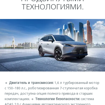
Страхование
Клиентская поддержка
ТЕХНОЛОГИЯМИ.
Обратная связь
Кредитный калькулятор
O&J Автоклуб
Аксессуары
Клуб владельцев OMODA
Одежда и сувениры
Приложение O&J
Оригинальные аксессуары
Аксессуары
Запчасти
Одежда и сувениры
Трейд-ин
Оригинальные аксессуары
Калькулятор трейд-ин
Запчасти
🔹
Двигатель и трансмиссия:
1,6 л турбированный мотор
с 150–180 л.с., роботизированная 7-ступенчатая коробка
передач, доступна опция полного привода в старших
комплектациях. 🔹
Технологии безопасности:
система
ADAS 2.0 с функциями автоматического экстренного