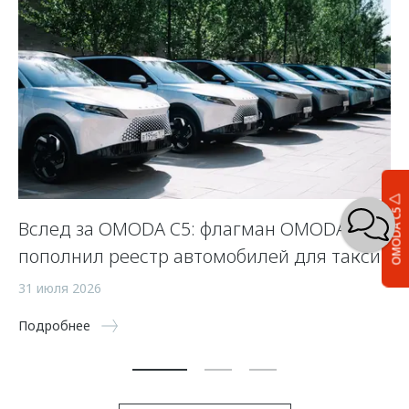
OMODA C5
Вслед за OMODA C5: флагман OMODA C7
С
пополнил реестр автомобилей для такси
п
а
31 июля 2026
5 
Подробнее
По