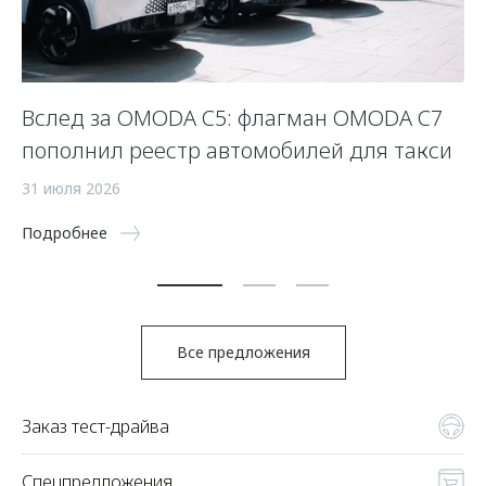
Вслед за OMODA C5: флагман OMODA C7
С
пополнил реестр автомобилей для такси
п
а
31 июля 2026
5 
Подробнее
По
Все предложения
Заказ тест-драйва
Спецпредложения