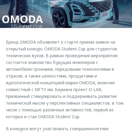
Страхование
Клиентская поддержка
Обратная связь
Кредитный калькулятор
O&J Автоклуб
Аксессуары
Клуб владельцев OMODA
Одежда и сувениры
Приложение O&J
Бренд OMODA объявляет о старте приема заявок на
Оригинальные аксессуары
открытый конкурс OMODA Student Cup для студентов
Аксессуары
Запчасти
технических вузов. В рамках проведения мероприятия
Одежда и сувениры
состоится знакомство будущих инженеров с
Трейд-ин
Оригинальные аксессуары
автомобилестроением, передовыми технологиями в
отрасли, а также ценностями, продуктами и
Калькулятор трейд-ин
Запчасти
идеологической концепцией марки OMODA, включая
совместный с МГТУ им. Баумана проект O-LAB,
призванный стимулировать и поддерживать развитие
технической мысли у перспективных специалистов, в том
числе с помощью различных активностей, первой из
которых и стал OMODA Student Cup.
В конкурсе могут участвовать совершеннолетние