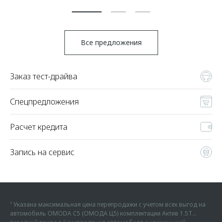
По
Все предложения
Заказ тест-драйва
Спецпредложения
Расчет кредита
Запись на сервис
¹ Указана максимальная цена перепродажи с учетом всех выгод на
автомобиль OMODA C5 (ОМОДА Ц5) комплектации Актив 1.5Т