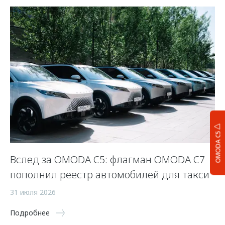
OMODA C5
Вслед за OMODA C5: флагман OMODA C7
С
пополнил реестр автомобилей для такси
п
а
31 июля 2026
5 
Подробнее