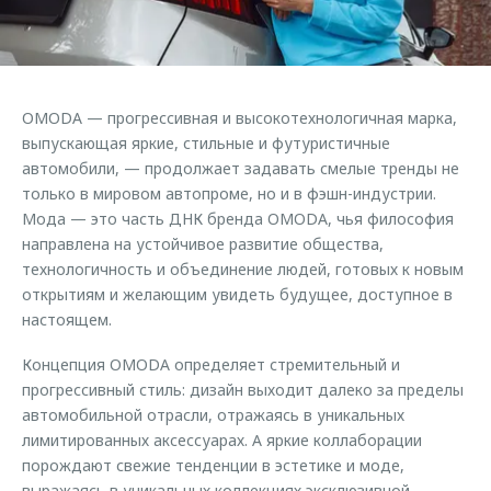
Страхование
Клиентская поддержка
Обратная связь
Кредитный калькулятор
O&J Автоклуб
Аксессуары
Клуб владельцев OMODA
ОMODA — прогрессивная и высокотехнологичная марка,
Одежда и сувениры
Приложение O&J
выпускающая яркие, стильные и футуристичные
Оригинальные аксессуары
автомобили, — продолжает задавать смелые тренды не
Аксессуары
только в мировом автопроме, но и в фэшн-индустрии.
Запчасти
Мода — это часть ДНК бренда OMODA, чья философия
Одежда и сувениры
направлена на устойчивое развитие общества,
Трейд-ин
Оригинальные аксессуары
технологичность и объединение людей, готовых к новым
Калькулятор трейд-ин
Запчасти
открытиям и желающим увидеть будущее, доступное в
настоящем.
Концепция OMODA определяет стремительный и
прогрессивный стиль: дизайн выходит далеко за пределы
автомобильной отрасли, отражаясь в уникальных
лимитированных аксессуарах. А яркие коллаборации
порождают свежие тенденции в эстетике и моде,
выражаясь в уникальных коллекциях эксклюзивной