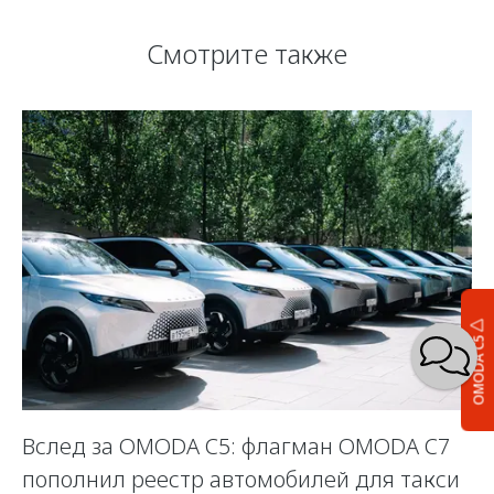
Смотрите также
OMODA C5
Вслед за OMODA C5: флагман OMODA C7
С
пополнил реестр автомобилей для такси
п