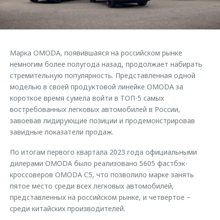
Страхование
Клиентская поддержка
Обратная связь
Кредитный калькулятор
O&J Автоклуб
Аксессуары
Клуб владельцев OMODA
Марка OMODA, появившаяся на российском рынке
Одежда и сувениры
Приложение O&J
немногим более полугода назад, продолжает набирать
Оригинальные аксессуары
стремительную популярность. Представленная одной
Аксессуары
моделью в своей продуктовой линейке OMODA за
Запчасти
короткое время сумела войти в ТОП-5 самых
Одежда и сувениры
востребованных легковых автомобилей в России,
Трейд-ин
Оригинальные аксессуары
завоевав лидирующие позиции и продемонстрировав
Калькулятор трейд-ин
Запчасти
завидные показатели продаж.
По итогам первого квартала 2023 года официальными
дилерами OMODA было реализовано 5605 фастбэк-
кроссоверов OMODA C5, что позволило марке занять
пятое место среди всех легковых автомобилей,
представленных на российском рынке, и четвертое –
среди китайских производителей.