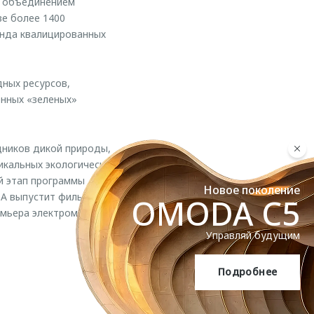
м объединением
ве более 1400
анда квалицированных
ных ресурсов,
енных «зеленых»
дников дикой природы,
икальных экологических
й этап программы
Новое поколение
DA выпустит фильм о
OMODA C5
емьера электромобиля
Управляй будущим
Подробнее
OMODA C5