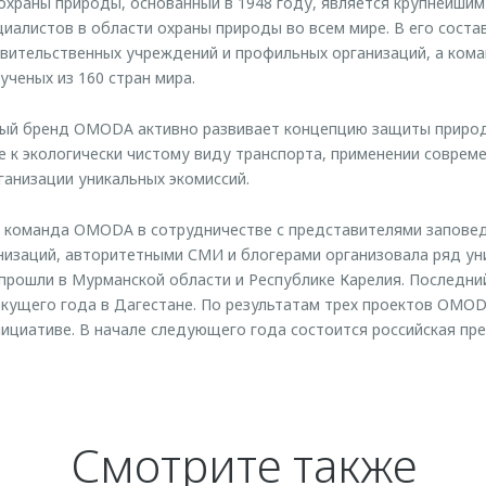
храны природы, основанный в 1948 году, является крупнейши
иалистов в области охраны природы во всем мире. В его соста
авительственных учреждений и профильных организаций, а ком
ученых из 160 стран мира.
й бренд OMODA активно развивает концепцию защиты природ
 к экологически чистому виду транспорта, применении соврем
ганизации уникальных экомиссий.
я команда OMODA в сотрудничестве с представителями запове
изаций, авторитетными СМИ и блогерами организовала ряд ун
прошли в Мурманской области и Республике Карелия. Последни
екущего года в Дагестане. По результатам трех проектов OMO
нициативе. В начале следующего года состоится российская пр
Смотрите также