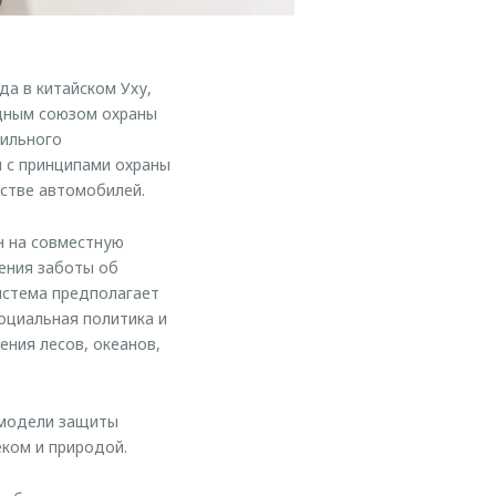
а в китайском Уху,
дным союзом охраны
бильного
 с принципами охраны
стве автомобилей.
 на совместную
ения заботы об
истема предполагает
оциальная политика и
ния лесов, океанов,
 модели защиты
ком и природой.