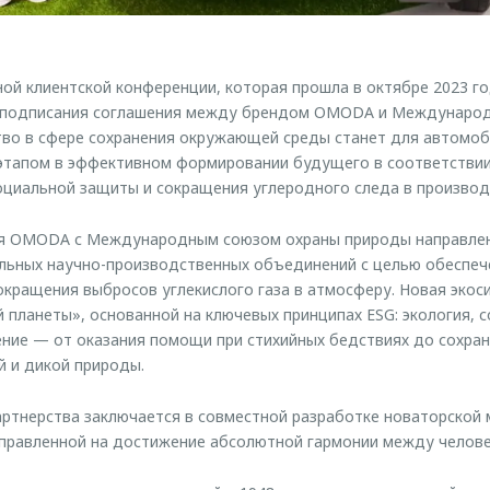
й клиентской конференции, которая прошла в октябре 2023 год
 подписания соглашения между брендом OMODA и Междунаро
тво в сфере сохранения окружающей среды станет для автомо
этапом в эффективном формировании будущего в соответствии
оциальной защиты и сокращения углеродного следа в производ
я OMODA с Международным союзом охраны природы направлен
альных научно-производственных объединений с целью обеспеч
кращения выбросов углекислого газа в атмосферу. Новая экос
 планеты», основанной на ключевых принципах ESG: экология, с
ние — от оказания помощи при стихийных бедствиях до сохране
 и дикой природы.
артнерства заключается в совместной разработке новаторской
правленной на достижение абсолютной гармонии между челове