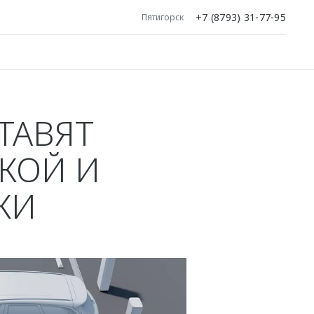
+7 (8793) 31-77-95
Пятигорск
ТАВЯТ
КОЙ И
КИ