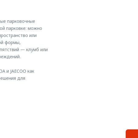
ные парковочные
ной парковке: можно
пространство или
ой формы,
епятствий — клумб или
реждений.
DA и JAECOO как
решения для