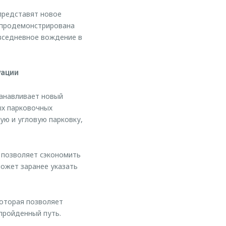
представят новое
 продемонстрирована
овседневное вождение в
уации
анавливает новый
ых парковочных
ую и угловую парковку,
 позволяет сэкономить
может заранее указать
которая позволяет
пройденный путь.