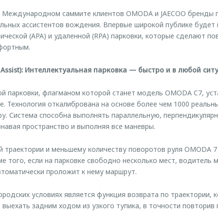
на Международном саммите клиентов OMODA и JAECOO бренды 
альных ассистентов вождения. Впервые широкой публике будет
ической (APA) и удаленной (RPA) парковки, которые сделают п
фортным.
g Assist): Интеллектуальная парковка — быстро и в любой сит
ой парковки, флагманом которой станет модель OMODA C7, уст
се. Технология откалибрована на основе более чем 1000 реальн
ру. Система способна выполнять параллельную, перпендикулярн
навая пространство и выполняя все маневры.
й траектории и меньшему количеству поворотов руля OMODA 7
ме того, если на парковке свободно несколько мест, водитель 
втоматически проложит к нему маршрут.
ородских условиях является функция возврата по траектории, 
выехать задним ходом из узкого тупика, в точности повторив 