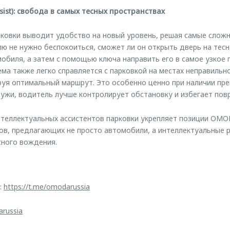
ssist): свобода в самых тесных пространствах
ковки выводит удобство на новый уровень, решая самые слож
лю не нужно беспокоиться, сможет ли он открыть дверь на тес
мобиля, а затем с помощью ключа направить его в самое узкое 
ема также легко справляется с парковкой на местах неправильн
уя оптимальный маршрут. Это особенно ценно при наличии пр
ружи, водитель лучше контролирует обстановку и избегает пов
теллектуальных ассистентов парковки укрепляет позиции OMO
ов, предлагающих не просто автомобили, а интеллектуальные 
сного вождения.
:
https://t.me/omodarussia
arussia