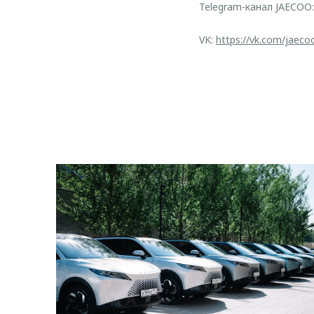
Telegram-канал JAECOO
VK:
https://vk.com/jaeco