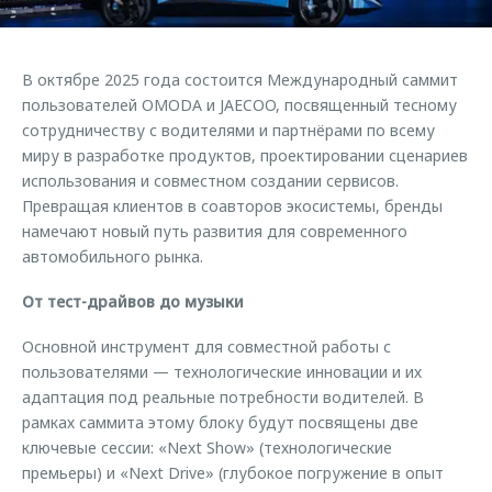
Страхование
Клиентская поддержка
Обратная связь
Кредитный калькулятор
O&J Автоклуб
В октябре 2025 года состоится Международный саммит
Аксессуары
Клуб владельцев OMODA
пользователей OMODA и JAECOO, посвященный тесному
сотрудничеству с водителями и партнёрами по всему
Одежда и сувениры
Приложение O&J
миру в разработке продуктов, проектировании сценариев
Оригинальные аксессуары
использования и совместном создании сервисов.
Аксессуары
Запчасти
Превращая клиентов в соавторов экосистемы, бренды
Одежда и сувениры
намечают новый путь развития для современного
Трейд-ин
Оригинальные аксессуары
автомобильного рынка.
Калькулятор трейд-ин
Запчасти
От тест-драйвов до музыки
Основной инструмент для совместной работы с
пользователями — технологические инновации и их
адаптация под реальные потребности водителей. В
рамках саммита этому блоку будут посвящены две
ключевые сессии: «Next Show» (технологические
премьеры) и «Next Drive» (глубокое погружение в опыт