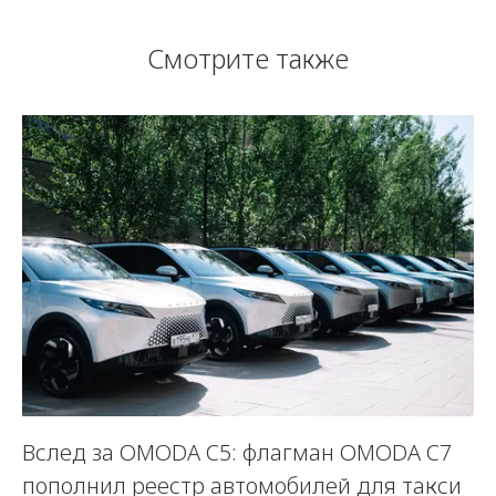
Смотрите также
Вслед за OMODA C5: флагман OMODA C7
С
пополнил реестр автомобилей для такси
п