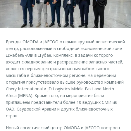
Страхование
Клиентская поддержка
Обратная связь
Кредитный калькулятор
O&J Автоклуб
Аксессуары
Клуб владельцев OMODA
Одежда и сувениры
Приложение O&J
Бренды OMODA и JAECOO открыли крупный логистический
Оригинальные аксессуары
центр, расположенный в свободной экономической зоне
Аксессуары
Запчасти
Джебель-Али в Дубае. Комплекс, в задачи которого
Одежда и сувениры
входит складирование и распределение запасных частей,
Трейд-ин
Оригинальные аксессуары
является первым централизованным хабом такого
масштаба в ближневосточном регионе. На церемонии
Калькулятор трейд-ин
Запчасти
открытия присутствовало высшее руководство компаний
Chery International и JD Logistics Middle East and North
Africa (MENA). Кроме того, на мероприятие были
приглашены представители более 10 ведущих СМИ из
ОАЭ, Саудовской Аравии и других ближневосточных
стран.
Новый логистический центр OMODA и JAECOO построен