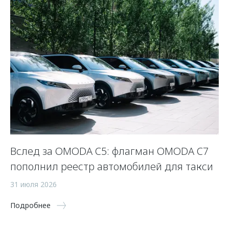
Вслед за OMODA C5: флагман OMODA C7
С
пополнил реестр автомобилей для такси
п
а
31 июля 2026
5 
Подробнее
По