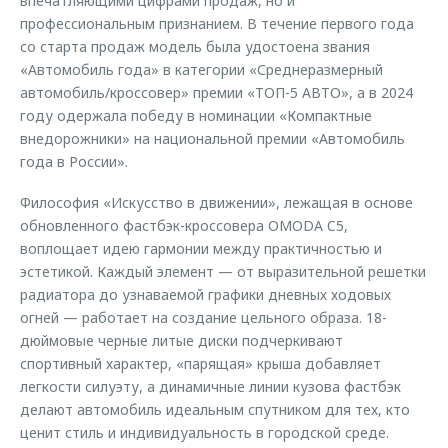
впечатляющими цифрами продаж, но и
профессиональным признанием. В течение первого года
со старта продаж модель была удостоена звания
«Автомобиль года» в категории «Среднеразмерный
автомобиль/кроссовер» премии «ТОП-5 АВТО», а в 2024
году одержала победу в номинации «Компактные
внедорожники» на национальной премии «Автомобиль
года в России».
Философия «Искусство в движении», лежащая в основе
обновленного фастбэк-кроссовера OMODA C5,
воплощает идею гармонии между практичностью и
эстетикой. Каждый элемент — от выразительной решетки
радиатора до узнаваемой графики дневных ходовых
огней — работает на создание цельного образа. 18-
дюймовые черные литые диски подчеркивают
спортивный характер, «парящая» крыша добавляет
легкости силуэту, а динамичные линии кузова фастбэк
делают автомобиль идеальным спутником для тех, кто
ценит стиль и индивидуальность в городской среде.