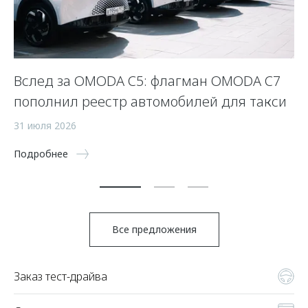
Вслед за OMODA C5: флагман OMODA C7
С
пополнил реестр автомобилей для такси
п
а
31 июля 2026
5 
Подробнее
По
Все предложения
Заказ тест-драйва