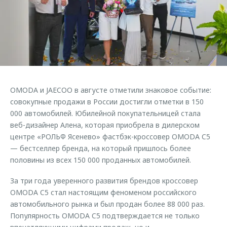
Страхование
Клиентская поддержка
Обратная связь
Кредитный калькулятор
O&J Автоклуб
Аксессуары
Клуб владельцев OMODA
Одежда и сувениры
Приложение O&J
Оригинальные аксессуары
Аксессуары
OMODA и JAECOO в августе отметили знаковое событие:
Запчасти
Одежда и сувениры
совокупные продажи в России достигли отметки в 150
000 автомобилей. Юбилейной покупательницей стала
Трейд-ин
Оригинальные аксессуары
веб-дизайнер Алена, которая приобрела в дилерском
Калькулятор трейд-ин
Запчасти
центре «РОЛЬФ Ясенево» фастбэк-кроссовер OMODA C5
— бестселлер бренда, на который пришлось более
половины из всех 150 000 проданных автомобилей.
За три года уверенного развития брендов кроссовер
OMODA C5 стал настоящим феноменом российского
автомобильного рынка и был продан более 88 000 раз.
Популярность OMODA C5 подтверждается не только